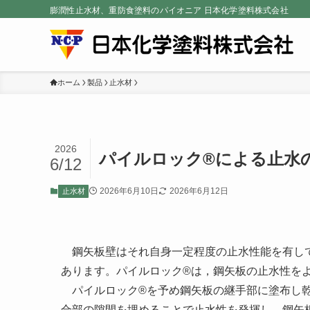
膨潤性止水材、重防食塗料のパイオニア 日本化学塗料株式会社
ホーム
製品
止水材
2026
パイルロック®による止水
6/12
2026年6月10日
2026年6月12日
止水材
鋼矢板壁はそれ自身一定程度の止水性能を有して
あります。パイルロック®は，鋼矢板の止水性を
パイルロック®を予め鋼矢板の継手部に塗布し乾
合部の隙間を埋めることで止水性を発揮し、鋼矢