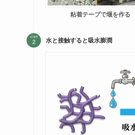
粘着テープで堰を作る
STEP
水と接触すると吸水膨潤