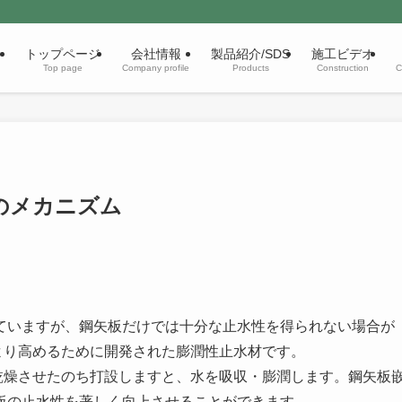
トップページ
会社情報
製品紹介/SDS
施工ビデオ
Top page
Company profile
Products
Construction
C
のメカニズム
いますが、鋼矢板だけでは十分な止水性を得られない場合が
より高めるために開発された膨潤性止水材です。
燥させたのち打設しますと、水を吸収・膨潤します。鋼矢板
板の止水性を著しく向上させることができます。