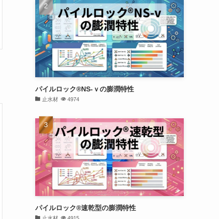
パイルロック®NS-ｖの膨潤特性
止水材
4974
パイルロック®速乾型の膨潤特性
止水材
4915