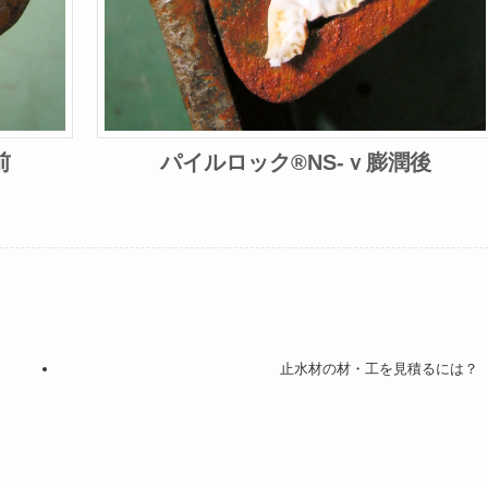
前
パイルロック®NS-ｖ膨潤後
止水材の材・工を見積るには？