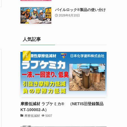
パイルロック®製品の使い分け
2026年6月10日
人気記事
摩擦低減材 ラブケミカ® （NETIS旧登録製品
KT-100002-A）
摩擦低減材
5007