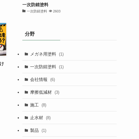
一次防錆塗料
一次防錆塗料
2603
分野
メガネ用塗料
(1)
け
一次防錆塗料
(1)
会社情報
(6)
摩擦低減材
(3)
施工
(8)
止水材
(8)
製品
(1)