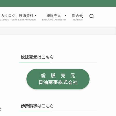
カタログ、技術資料
総販売元
問合せ
atalogs, Technical Information
Exclusive Distributor
Inquiries
総販売元はこちら
総 販 売 元
日油商事株式会社
歩掛請求はこちら
嵌